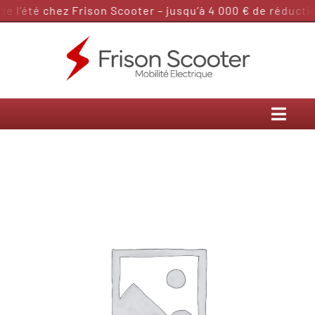
Passer
 l’été chez Frison Scooter – jusqu’à 4 000 € de réduction
au
contenu