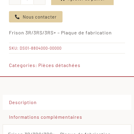
quantité
de
Nous contacter
Frison
3R/3RS/3RS+
Frison 3R/3RS/3RS+ – Plaque de fabrication
-
Plaque
SKU:
DS01-8804000-00000
de
fabrication
Categories:
Pièces détachées
Description
Informations complémentaires