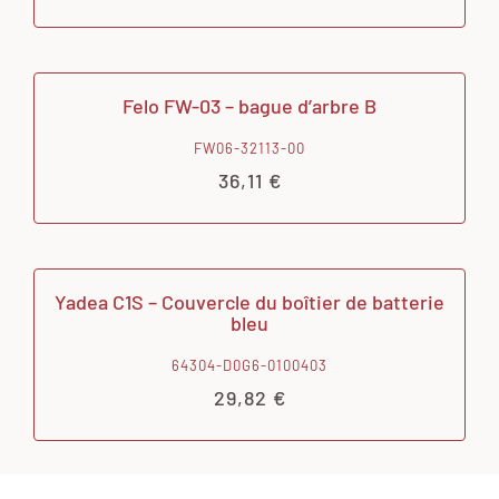
Felo FW-03 – bague d’arbre B
FW06-32113-00
36,11
€
Yadea C1S – Couvercle du boîtier de batterie
bleu
64304-D0G6-0100403
29,82
€