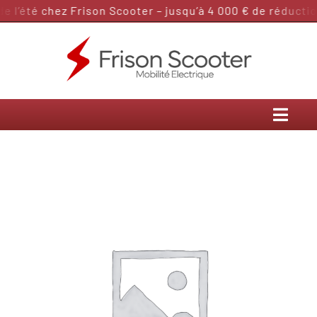
Passer
l’été chez Frison Scooter – jusqu’à 4 000 € de réduction
au
contenu