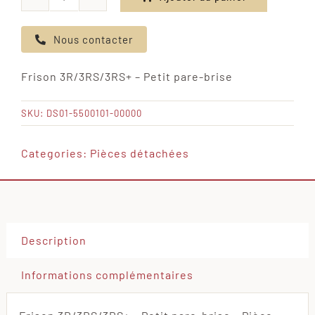
quantité
de
Nous contacter
Frison
3R/3RS/3RS+
Frison 3R/3RS/3RS+ – Petit pare-brise
-
Petit
SKU:
DS01-5500101-00000
pare-
brise
Categories:
Pièces détachées
Description
Informations complémentaires