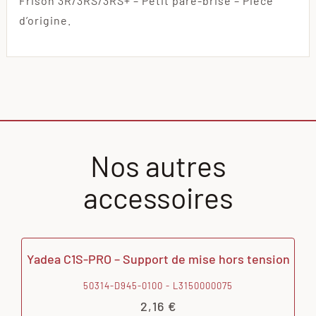
Frison 3R/3RS/3RS+ – Petit pare-brise – Pièce
d’origine.
Nos autres
accessoires
Yadea C1S-PRO – Support de mise hors tension
50314-D945-0100 - L3150000075
2,16
€