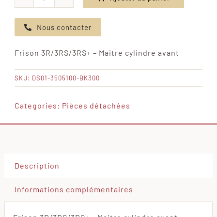
quantité
de
Nous contacter
Frison
3R/3RS/3RS+
Frison 3R/3RS/3RS+ – Maitre cylindre avant
-
Maitre
SKU:
DS01-3505100-BK300
cylindre
avant
Categories:
Pièces détachées
Description
Informations complémentaires