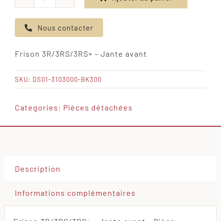
quantité
de
Nous contacter
Frison
3R/3RS/3RS+
Frison 3R/3RS/3RS+ – Jante avant
-
Jante
SKU:
DS01-3103000-BK300
avant
Categories:
Pièces détachées
Description
Informations complémentaires