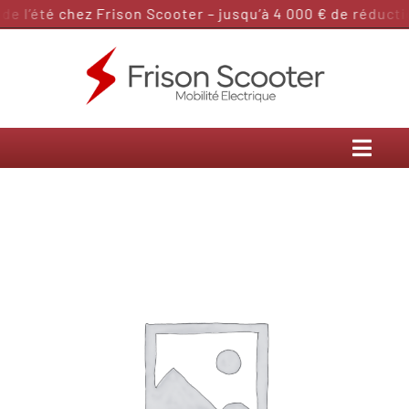
Passer
 l’été chez Frison Scooter – jusqu’à 4 000 € de réductio
au
contenu