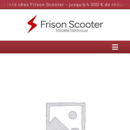
Passer
 l’été chez Frison Scooter – jusqu’à 4 000 € de réduction
au
contenu