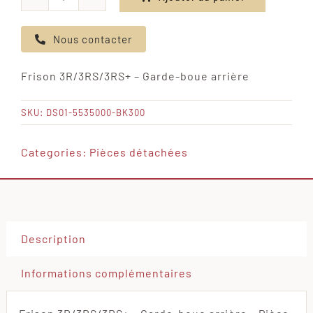
quantité
de
Nous contacter
Frison
3R/3RS/3RS+
Frison 3R/3RS/3RS+ – Garde-boue arrière
-
Garde-
SKU:
DS01-5535000-BK300
boue
arrière
Categories:
Pièces détachées
Description
Informations complémentaires