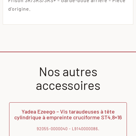
Frison 3R/3RS/3RS+ – Garde-boue arrière – Pièce
d’origine.
Nos autres
accessoires
Yadea Ezeego – Vis taraudeuses à tête
cylindrique à empreinte cruciforme ST4.8×16
92055-0000040 - L9140000086.