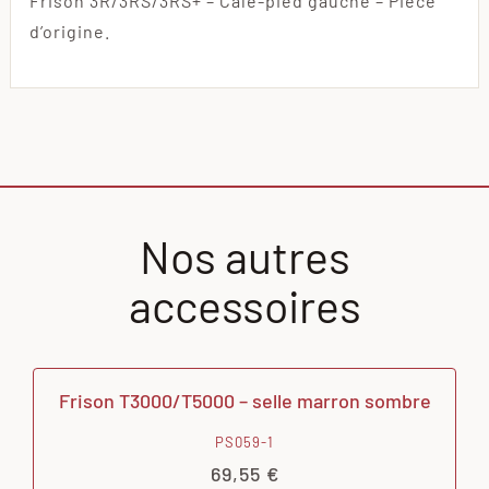
Frison 3R/3RS/3RS+ – Cale-pied gauche – Pièce
d’origine.
Nos autres
accessoires
Frison T3000/T5000 – selle marron sombre
PS059-1
69,55
€