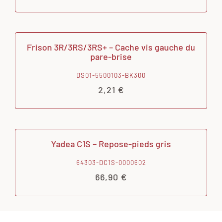
Frison 3R/3RS/3RS+ – Cache vis gauche du
pare-brise
DS01-5500103-BK300
2,21
€
Yadea C1S – Repose-pieds gris
64303-DC1S-0000602
66,90
€