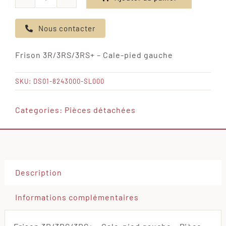
quantité
de
Nous contacter
Frison
3R/3RS/3RS+
Frison 3R/3RS/3RS+ – Cale-pied gauche
-
Cale-
SKU:
DS01-8243000-SL000
pied
gauche
Categories:
Pièces détachées
Description
Informations complémentaires