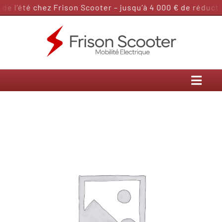
Passer
e l’été chez Frison Scooter – jusqu’à 4 000 € de réductio
au
contenu