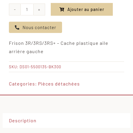
Ajouter au panier
quantité
de
Nous contacter
Frison
3R/3RS/3RS+
Frison 3R/3RS/3RS+ – Cache plastique aile
-
arrière gauche
Cache
plastique
SKU:
DS01-5500135-BK300
aile
arrière
Categories:
Pièces détachées
gauche
Description