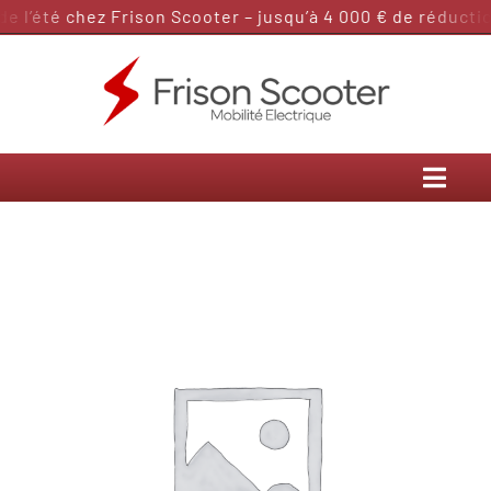
Passer
 l’été chez Frison Scooter – jusqu’à 4 000 € de réduction
au
contenu