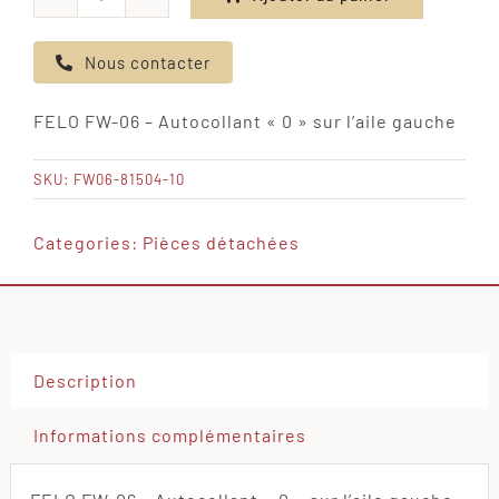
quantité
de
Nous contacter
FELO
FW-
FELO FW-06 – Autocollant « 0 » sur l’aile gauche
06
-
SKU:
FW06-81504-10
Autocollant
"0"
Categories:
Pièces détachées
sur
l'aile
gauche
Description
Informations complémentaires