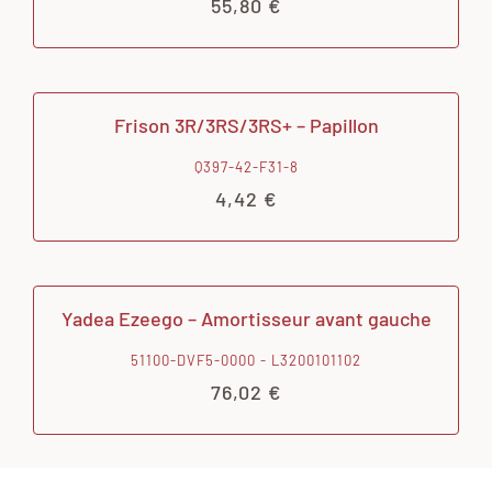
55,80
€
Frison 3R/3RS/3RS+ – Papillon
Q397-42-F31-8
4,42
€
Yadea Ezeego – Amortisseur avant gauche
51100-DVF5-0000 - L3200101102
76,02
€