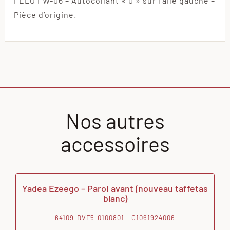
FELO FW-06 – Autocollant « 0 » sur l’aile gauche –
Pièce d’origine.
Nos autres
accessoires
Yadea Ezeego – Paroi avant (nouveau taffetas
blanc)
64109-DVF5-0100801 - C1061924006