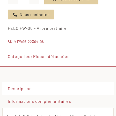
quantité
de
Nous contacter
FELO
FW-
FELO FW-06 – Arbre tertiaire
06
-
SKU:
FW06-22304-08
Arbre
tertiaire
Categories:
Pièces détachées
Description
Informations complémentaires