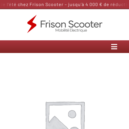
Passer
 l’été chez Frison Scooter – jusqu’à 4 000 € de réduction
au
contenu