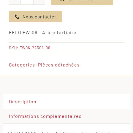
quantité
de
Nous contacter
FELO
FW-
FELO FW-06 – Arbre tertiaire
06
-
SKU:
FW06-22304-06
Arbre
tertiaire
Categories:
Pièces détachées
Description
Informations complémentaires