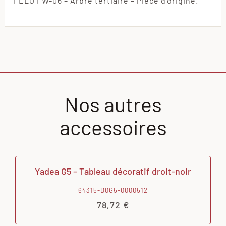
FELO FW-06 – Arbre tertiaire – Pièce d’origine.
Nos autres
accessoires
Yadea G5 – Tableau décoratif droit-noir
64315-D0G5-0000512
78,72
€