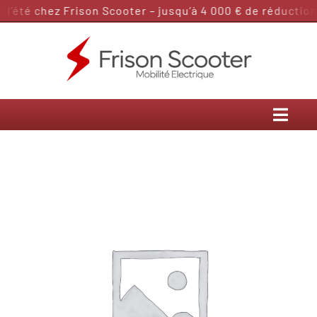
Passer
’été chez Frison Scooter – jusqu’à 4 000 € de réduction 
au
contenu