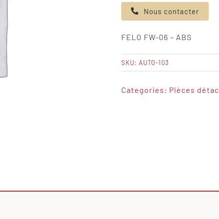
de
Nous contacter
FELO
FW-
FELO FW-06 – ABS
06
-
SKU:
AUTO-103
ABS
Categories:
Pièces déta