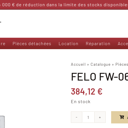
000 € de réduction dans la limite des stocks disponibles 
ure
Pièces détachées
Location
Réparation
Acce
Nos modèles 50 et sans permis
Accueil
»
Catalogue
»
Pièce
FELO FW-06
Frison T3000
Frison 3R
Frison Cargo
384,12
€
Felo M1
En stock
Yadea Ezeego
Yadea S-Like
Yadea C-Umi
quantité