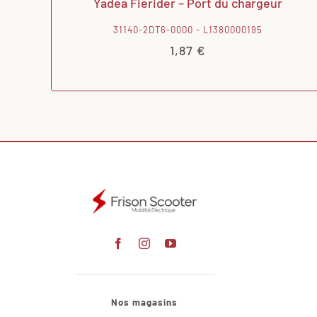
Yadea Fierider – Port du chargeur
31140-2DT6-0000 - L1380000195
1,87
€
Nos magasins