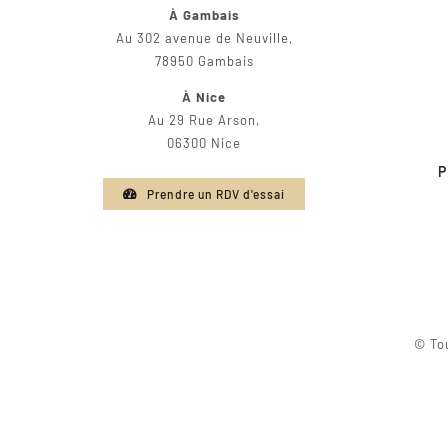
À Gambais
Au 302 avenue de Neuville,
78950 Gambais
À Nice
Au 29 Rue Arson,
06300 Nice
P
Prendre un RDV d'essai
© Tou