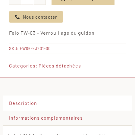
quantité
de
Nous contacter
Felo
FW-
Felo FW-03 – Verrouillage du guidon
03
-
SKU:
FW06-53201-00
Verrouillage
du
Categories:
Pièces détachées
guidon
Description
Informations complémentaires