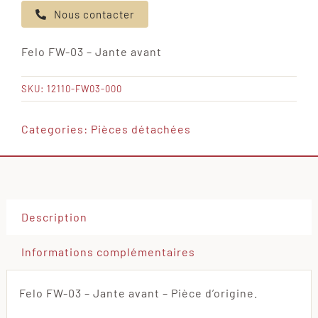
Nous contacter
Felo
FW-
Felo FW-03 – Jante avant
03
-
SKU:
12110-FW03-000
Jante
avant
Categories:
Pièces détachées
Description
Informations complémentaires
Felo FW-03 – Jante avant – Pièce d’origine.