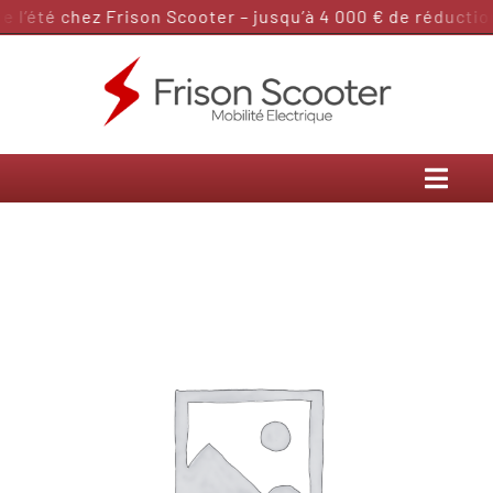
Passer
l’été chez Frison Scooter – jusqu’à 4 000 € de réduction
au
contenu