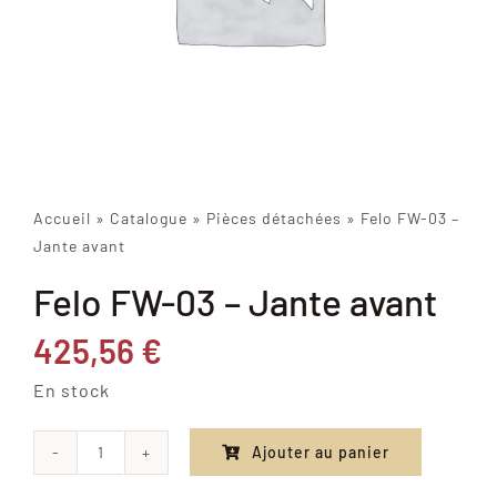
Accueil
»
Catalogue
»
Pièces détachées
»
Felo FW-03 –
Jante avant
Felo FW-03 – Jante avant
425,56
€
En stock
Ajouter au panier
quantité
de