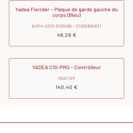
Yadea Fierider – Plaque de garde gauche du
corps (Bleu)
64314-C013-0100406 - C1205894031
46,26
€
YADEA C1S-PRO – Contrôlleur
YDAC1SP
140,40
€