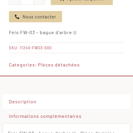
quantité
de
Nous contacter
Felo
FW-
Felo FW-03 – bague d’arbre U
03
-
SKU:
11240-FW03-000
bague
d'arbre
Categories:
Pièces détachées
U
Description
Informations complémentaires