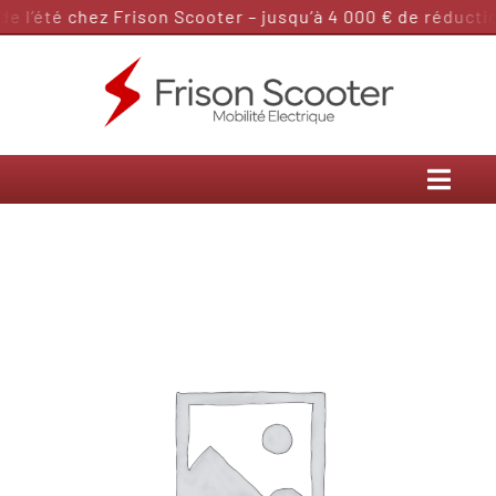
Passer
 l’été chez Frison Scooter – jusqu’à 4 000 € de réduction
au
contenu