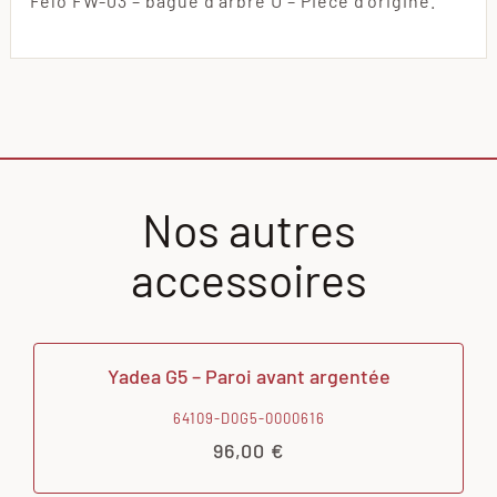
Felo FW-03 – bague d’arbre U – Pièce d’origine.
Nos autres
accessoires
Yadea G5 – Paroi avant argentée
64109-D0G5-0000616
96,00
€